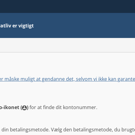
atliv er vigtigt
 måske muligt at gendanne det, selvom vi ikke kan garantere
-ikonet (
)
for at finde dit kontonummer.
re din betalingsmetode. Vælg den betalingsmetode, du brugte