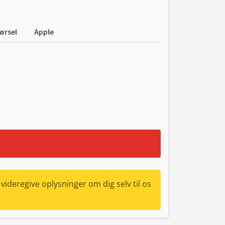
ørsel
Apple
videregive oplysninger om dig selv til os