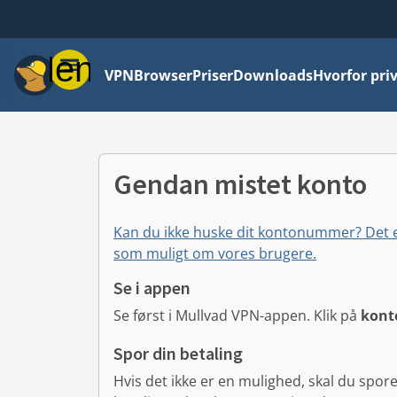
Menu
VPN
Browser
Priser
Downloads
Hvorfor priv
Gendan mistet konto
Kan du ikke huske dit kontonummer? Det er
som muligt om vores brugere.
Se i appen
Se først i Mullvad VPN-appen.
Klik på
konto
Spor din betaling
Hvis det ikke er en mulighed, skal du spo