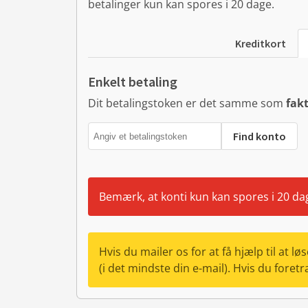
betalinger kun kan spores i 20 dage.
Kreditkort
Enkelt betaling
Dit betalingstoken er det samme som
fakt
Find konto
Bemærk, at konti kun kan spores i 20 da
Hvis du mailer os for at få hjælp til at 
(i det mindste din e-mail). Hvis du fore