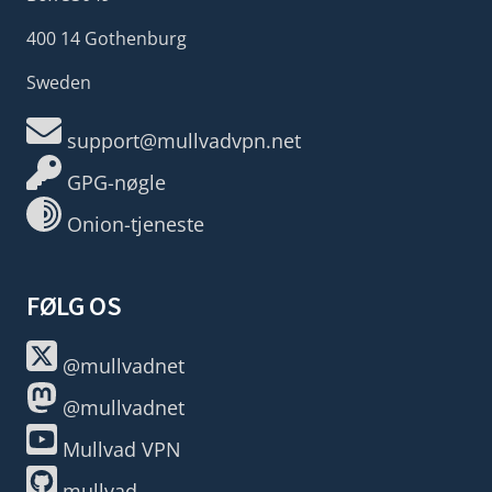
400 14 Gothenburg
Sweden
support@mullvadvpn.net
GPG-nøgle
Onion-tjeneste
FØLG OS
@mullvadnet
@mullvadnet
Mullvad VPN
mullvad