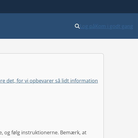
Log på
Kom i godt gang
 det, for vi opbevarer så lidt information
, og følg instruktionerne. Bemærk, at