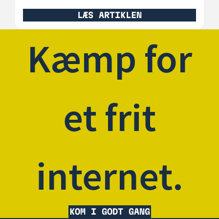
LÆS ARTIKLEN
Kæmp for
et frit
internet.
KOM I GODT GANG