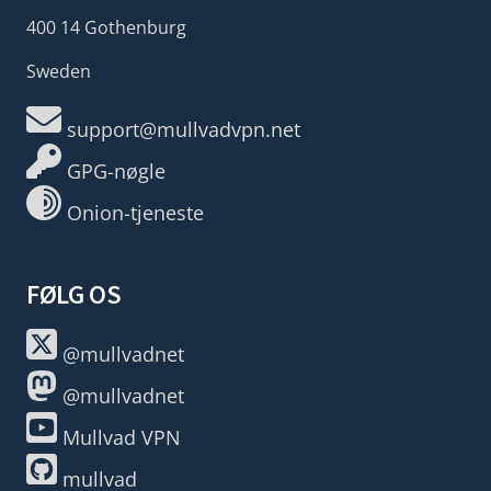
400 14 Gothenburg
Sweden
support@mullvadvpn.net
GPG-nøgle
Onion-tjeneste
FØLG OS
@mullvadnet
@mullvadnet
Mullvad VPN
mullvad