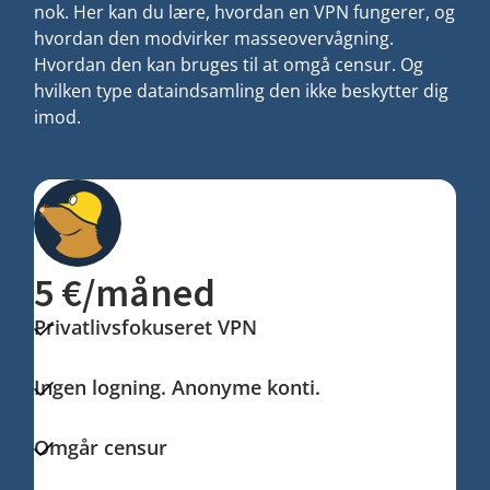
nok. Her kan du lære, hvordan en VPN fungerer, og
hvordan den modvirker masseovervågning.
Hvordan den kan bruges til at omgå censur. Og
hvilken type dataindsamling den ikke beskytter dig
imod.
5 €/måned
Privatlivsfokuseret VPN
Ingen logning. Anonyme konti.
Omgår censur