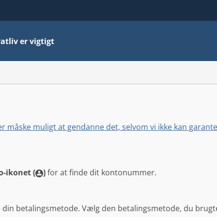
atliv er vigtigt
 måske muligt at gendanne det, selvom vi ikke kan garantere
-ikonet (
)
for at finde dit kontonummer.
re din betalingsmetode. Vælg den betalingsmetode, du brugte