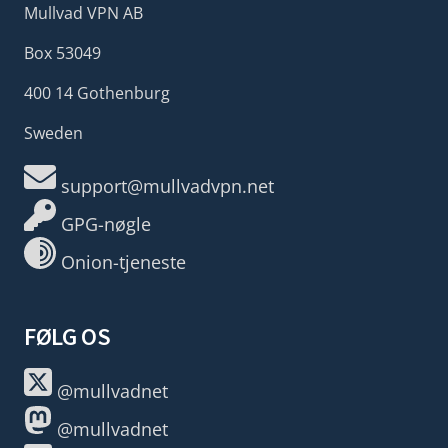
Mullvad VPN AB
Box 53049
400 14 Gothenburg
Sweden
support@mullvadvpn.net
GPG-nøgle
Onion-tjeneste
FØLG OS
@mullvadnet
@mullvadnet