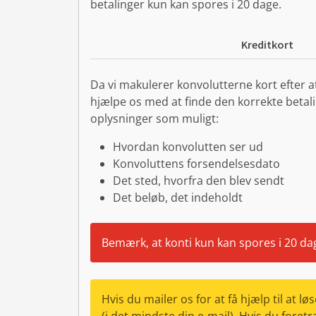
betalinger kun kan spores i 20 dage.
Kreditkort
Da vi makulerer konvolutterne kort efter 
hjælpe os med at finde den korrekte betali
oplysninger som muligt:
Hvordan konvolutten ser ud
Konvoluttens forsendelsesdato
Det sted, hvorfra den blev sendt
Det beløb, det indeholdt
Bemærk, at konti kun kan spores i 20 da
Hvis du mailer os for at få hjælp til at 