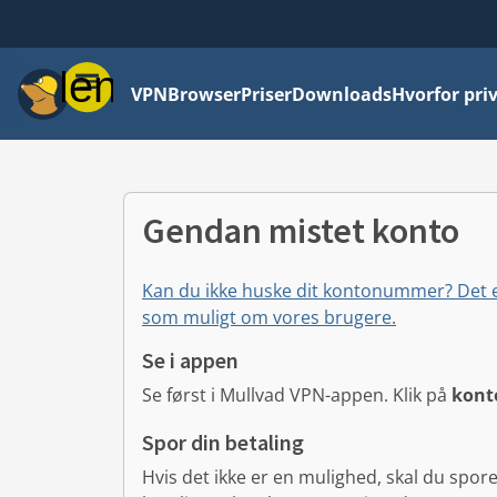
Menu
VPN
Browser
Priser
Downloads
Hvorfor priv
Gendan mistet konto
Kan du ikke huske dit kontonummer? Det er
som muligt om vores brugere.
Se i appen
Se først i Mullvad VPN-appen.
Klik på
konto
Spor din betaling
Hvis det ikke er en mulighed, skal du spo