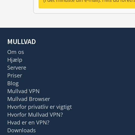
(i det mindste din e-mail). Hvis du fore
MULLVAD
Om os
Hjælp
Servere
Priser
Blog
Mullvad VPN
Mullvad Browser
Hvorfor privatliv er vigtigt
Hvorfor Mullvad VPN?
Hvad er en VPN?
Downloads