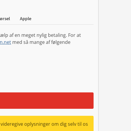
ørsel
Apple
lp af en meget nylig betaling. For at
n.net
med så mange af følgende
videregive oplysninger om dig selv til os