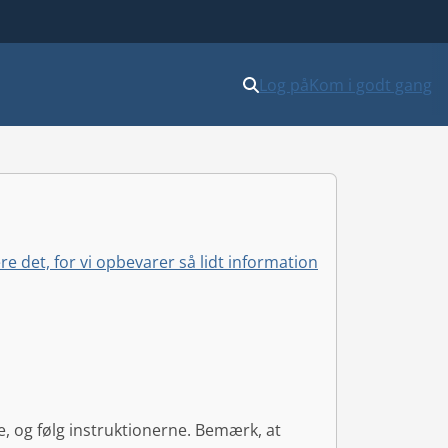
Log på
Kom i godt gang
 det, for vi opbevarer så lidt information
, og følg instruktionerne. Bemærk, at