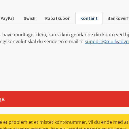
PayPal
Swish
Rabatkupon
Kontant
Bankoverf
at have modtaget dem, kan vi kun gendanne din konto ved hjæ
ngskonvolut skal du sende en e-mail til
support@mullvadvp
ge.
løse et problem et et mistet kontonummer, vil du ende med at 