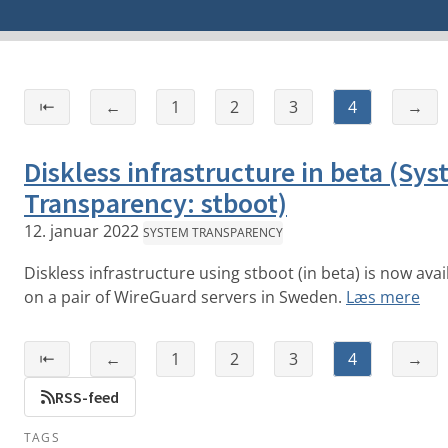
⇤
←
1
2
3
4
→
Diskless infrastructure in beta (Sy
Transparency: stboot)
12. januar 2022
SYSTEM TRANSPARENCY
Diskless infrastructure using stboot (in beta) is now avai
on a pair of WireGuard servers in Sweden.
Læs mere
⇤
←
1
2
3
4
→
RSS-feed
TAGS