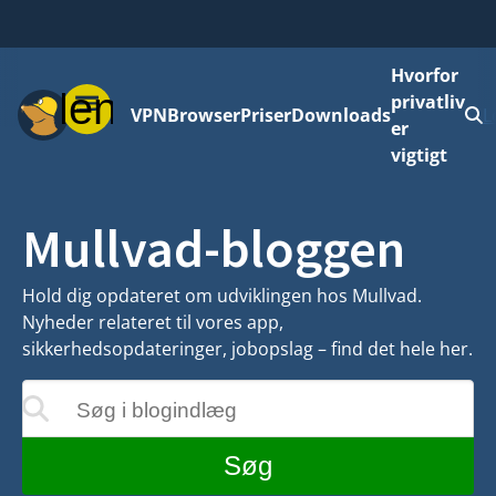
Hvorfor
Menu
privatliv
VPN
Browser
Priser
Downloads
L
er
vigtigt
Mullvad-bloggen
Hold dig opdateret om udviklingen hos Mullvad.
Nyheder relateret til vores app,
sikkerhedsopdateringer, jobopslag – find det hele her.
Søg i blogindlæg
teres, mens du skriver
Søg