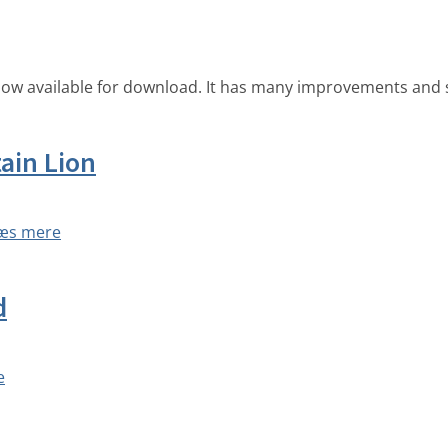
 now available for download. It has many improvements and 
ain Lion
æs mere
d
e