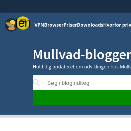
Menu
VPN
Browser
Priser
Downloads
Hvorfor priv
Mullvad-blogge
Hold dig opdateret om udviklingen hos Mullva
Søg i blogindlæg
rne opdateres, mens du skriver