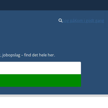
Log på
Kom i godt gang
 jobopslag – find det hele her.