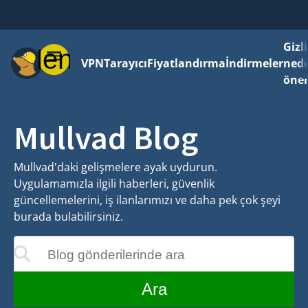
Gizli
Menü
VPN
Tarayıcı
Fiyatlandırma
İndirmeler
ned
önem
Mullvad Blog
Mullvad'daki gelişmelere ayak uydurun.
Uygulamamızla ilgili haberleri, güvenlik
güncellemelerini, iş ilanlarımızı ve daha pek çok şeyi
burada bulabilirsiniz.
Blog gönderilerinde ara
ıkça güncellenecektir
Ara