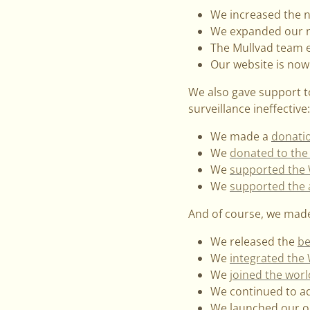
We increased the n
We expanded our nu
The Mullvad team 
Our website is now 
We also gave support t
surveillance ineffective:
We made a
donatio
We
donated to th
We
supported the 
We
supported the 
And of course, we mad
We released the
be
We
integrated the
We
joined the worl
We continued to ad
We launched our on