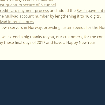
ost-quantum secure VPN tunnel
.
redit card payment process
and added the
Swish payment
the Mullvad account number
by lengthening it to 16 digits.
lvad in retail stores
.
 own servers in Norway, providing
faster speeds for the No
, we extend a big thanks to you, our customers, for the co
 these final days of 2017 and have a Happy New Year!