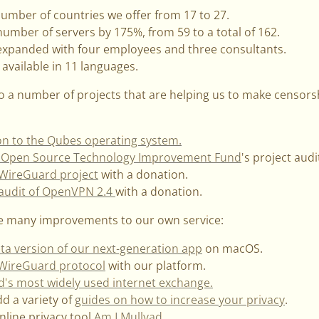
umber of countries we offer from 17 to 27.
mber of servers by 175%, from 59 to a total of 162.
expanded with four employees and three consultants.
available in 11 languages.
o a number of projects that are helping us to make censor
n to the Qubes operating system.
e Open Source Technology Improvement Fund
's project audi
WireGuard project
with a donation.
audit of OpenVPN 2.4
with a donation.
e many improvements to our own service:
ta version of our next-generation app
on macOS.
 WireGuard protocol
with our platform.
d's most widely used internet exchange.
d a variety of
guides on how to increase your privacy
.
line privacy tool
Am I Mullvad
.