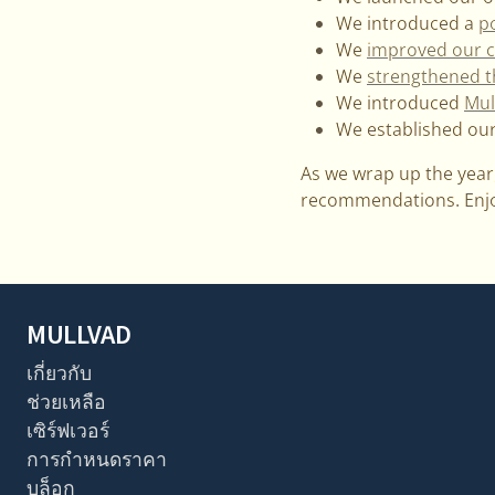
We introduced a
p
We
improved our c
We
strengthened 
We introduced
Mul
We established our
As we wrap up the year
recommendations. Enjoy
MULLVAD
เกี่ยวกับ
ช่วยเหลือ
เซิร์ฟเวอร์
การกำหนดราคา
บล็อก