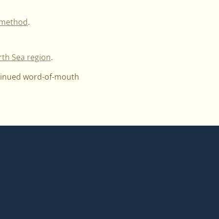
 method
.
rth Sea region
.
ntinued word-of-mouth