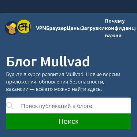
Почему
Меню
VPN
Браузер
Цены
Загрузки
конфиденци
важна
Блог Mullvad
Будьте в курсе развития Mullvad. Новые версии
приложения, обновления безопасности,
вакансии — всё это можно найти здесь.
Поиск публикаций в блоге
новляться по мере ввода
Поиск