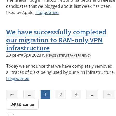
The firewall bug in macOS 14 Sonoma betas and release
candidates that we blogged about last week has been
fixed by Apple.
Подробнее
We have successfully completed
our migration to RAM-only VPN
infrastructure
20 сентября 2023 г.
NEWS
SYSTEM TRANSPARENCY
Today we announce that we have completely removed
all traces of disks being used by our VPN infrastructure!
Подробнее
⇤
←
1
2
3
→
⇥
RSS-канал
ТЕГИ