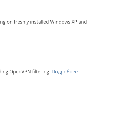
ing on freshly installed Windows XP and
ing OpenVPN filtering.
Подробнее