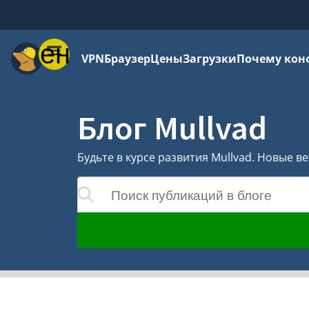
Меню
VPN
Браузер
Цены
Загрузки
Почему кон
Блог Mullvad
Будьте в курсе развития Mullvad. Новые 
Поиск публикаций в блоге
удут обновляться по мере ввода