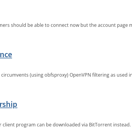
mers should be able to connect now but the account page m
ance
ircumvents (using obfsproxy) OpenVPN filtering as used in 
rship
ur client program can be downloaded via BitTorrent instead.