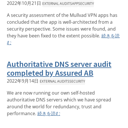
2022年10月21日
EXTERNAL AUDITS
APP
SECURITY
A security assessment of the Mullvad VPN apps has
concluded that the app is well-architected from a
security perspective. Some issues were found, and
they have been fixed to the extent possible.
続きを読
む
Authoritative DNS server audit
completed by Assured AB
2022年9月14日
EXTERNAL AUDITS
SECURITY
We are now running our own self-hosted
authoritative DNS servers which we have spread
around the world for redundancy, trust and
performance.
続きを読む