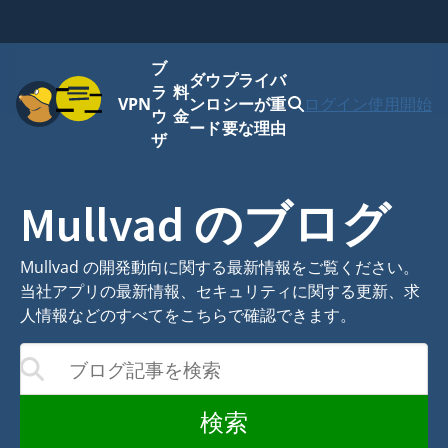
ブ
ダウ
プライバ
メニュー
ラ
料
VPN
ンロ
シーが重
ログイン
使用開始
ウ
金
ード
要な理由
ザ
Mullvad のブログ
Mullvad の開発動向に関する最新情報をご覧ください。
当社アプリの最新情報、セキュリティに関する更新、求
人情報などのすべてをこちらで確認できます。
ブログ記事を検索
結果が更新されます
検索