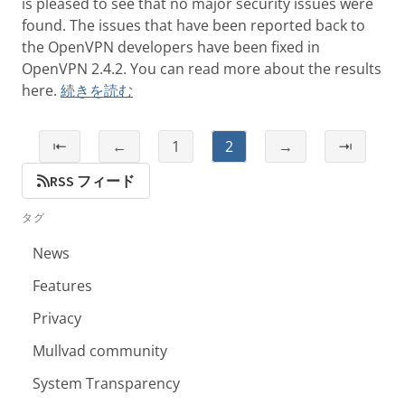
is pleased to see that no major security issues were
found. The issues that have been reported back to
the OpenVPN developers have been fixed in
OpenVPN 2.4.2. You can read more about the results
here.
続きを読む
⇤
←
1
2
→
⇥
RSS フィード
タグ
News
Features
Privacy
Mullvad community
System Transparency