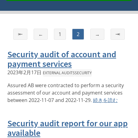
⇤
←
1
2
→
⇥
Security audit of account and
payment services
2023年2月17日
EXTERNAL AUDITS
SECURITY
Assured AB were contracted to perform a security
assessment of our account and payment services
between 2022-11-07 and 2022-11-29.
続きを読む
Security audit report for our app
available