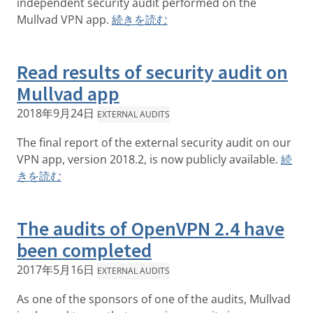
independent security audit performed on the
Mullvad VPN app.
続きを読む
Read results of security audit on
Mullvad app
2018年9月24日
EXTERNAL AUDITS
The final report of the external security audit on our
VPN app, version 2018.2, is now publicly available.
続
きを読む
The audits of OpenVPN 2.4 have
been completed
2017年5月16日
EXTERNAL AUDITS
As one of the sponsors of one of the audits, Mullvad