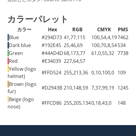
カラーパレット
カラー
Hex
RGB
CMYK
PMS
Blue
#294D73
41,77,115
100,54,4,19
7462
Dark blue
#192E45
25,46,69
100,70,8,54
534
Green
#44AD4D
68,173,77
61,0,55,32
7738
Red
#E34039
227,64,57
Yellow (logo
#FFD524
255,213,36
0,10,100,0
109
helmet)
Brown (logo
#D2943B
210,148,59
7,37,99,19
1245
fur)
Beige (logo
#FFCD86
255,205,134
0,18,43,0
148
nose)