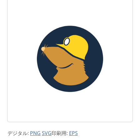
デジタル:
PNG
SVG
印刷用:
EPS