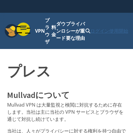
ブ
ダウ
プライバ
メニュー
ラ
料
VPN
ンロ
シーが重
ログイン
使用開始
ウ
金
ード
要な理由
ザ
プレス
Mullvadについて
Mullvad VPN は大量監視と検閲に対抗するために存在
します。当社は主に当社の VPN サービスとブラウザを
通じて対抗し続けています。
当社は、人々がプライバシーに対する権利を持つ自由で