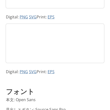
Digital:
PNG
SVG
Print:
EPS
Digital:
PNG
SVG
Print:
EPS
フォント
本文: Open Sans
見出しとボタン: Source Sans Pro