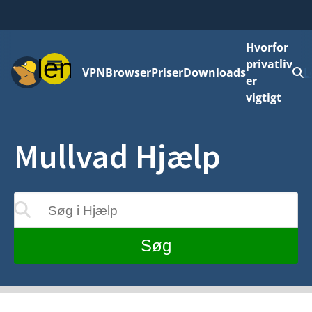
Hvorfor
Menu
privatliv
VPN
Browser
Priser
Downloads
L
er
vigtigt
Mullvad Hjælp
Søg i Hjælp
teres, mens du skriver
Søg