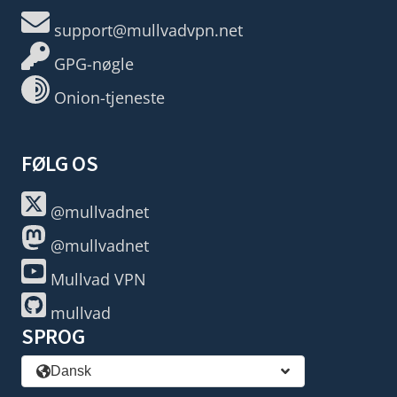
support@mullvadvpn.net
GPG-nøgle
Onion-tjeneste
FØLG OS
@mullvadnet
@mullvadnet
Mullvad VPN
mullvad
SPROG
Dansk