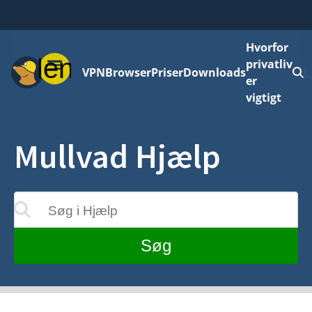
Hvorfor
Menu
privatliv
VPN
Browser
Priser
Downloads
L
er
vigtigt
Mullvad Hjælp
Søg i Hjælp
teres, mens du skriver
Søg