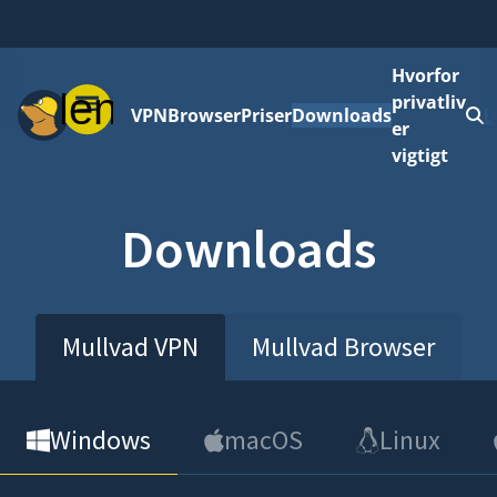
Hvorfor
Menu
privatliv
VPN
Browser
Priser
Downloads
L
er
vigtigt
Downloads
Mullvad VPN
Mullvad Browser
Windows
macOS
Linux