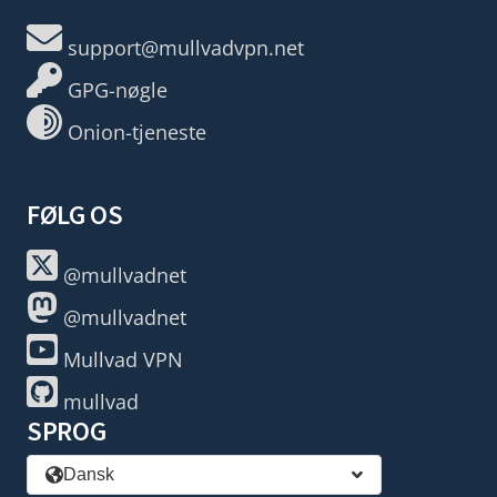
support@mullvadvpn.net
GPG-nøgle
Onion-tjeneste
FØLG OS
@mullvadnet
@mullvadnet
Mullvad VPN
mullvad
SPROG
Dansk