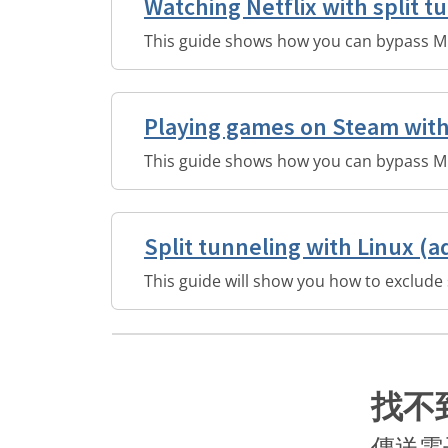
Watching Netflix with split t
This guide shows how you can bypass Mull
Playing games on Steam with 
This guide shows how you can bypass M
Split tunneling with Linux (
This guide will show you how to exclude 
找不
傳送電