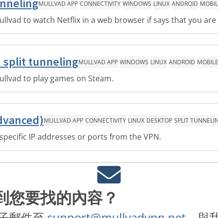
unneling
MULLVAD APP
CONNECTIVITY
WINDOWS
LINUX
ANDROID
MOBIL
vad to watch Netflix in a web browser if says that you are 
split tunneling
MULLVAD APP
WINDOWS
LINUX
ANDROID
MOBIL
ullvad to play games on Steam.
advanced)
MULLVAD APP
CONNECTIVITY
LINUX
DESKTOP
SPLIT TUNNELI
specific IP addresses or ports from the VPN.
到您要找的內容？
子郵件至
support@mullvadvpn.net
，與