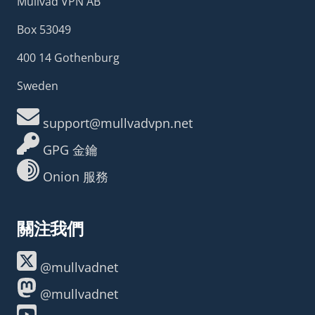
Mullvad VPN AB
Box 53049
400 14 Gothenburg
Sweden
support@mullvadvpn.net
GPG 金鑰
Onion 服務
關注我們
@mullvadnet
@mullvadnet