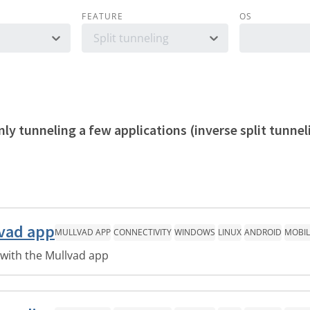
FEATURE
OS
Split tunneling
y tunneling a few applications (inverse split tunnel
lvad app
MULLVAD APP
CONNECTIVITY
WINDOWS
LINUX
ANDROID
MOBIL
 with the Mullvad app