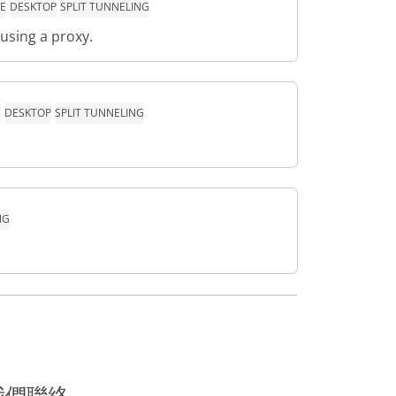
E
DESKTOP
SPLIT TUNNELING
using a proxy.
E
DESKTOP
SPLIT TUNNELING
NG
我們聯絡