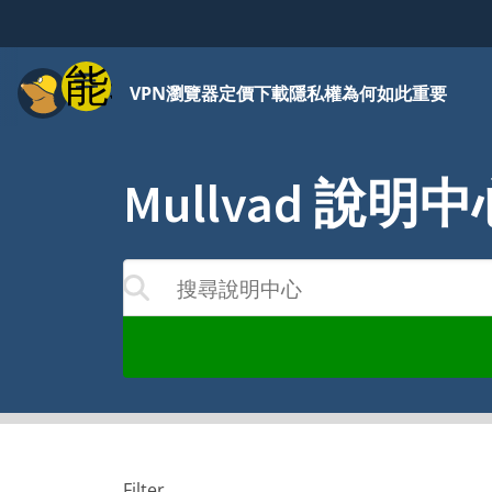
功能表
VPN
瀏覽器
定價
下載
隱私權為何如此重要
Mullvad 說明中
搜尋說明中心
果將隨著您的輸入而更新
Filter