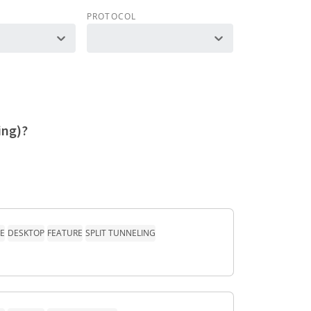
PROTOCOL
ing)?
E
DESKTOP
FEATURE
SPLIT TUNNELING