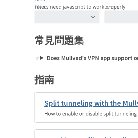
TOPIC
DEVICE
常見問題集
Does Mullvad's VPN app support onl
#
指南
Split tunneling with the Mul
How to enable or disable split tunneling