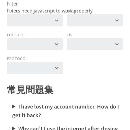
Filter
TOPIC
DEVICE
FEATURE
OS
PROTOCOL
常見問題集
I have lost my account number. How do I
#
get it back?
Why can’t I use the internet after closing
#