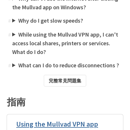
the Mullvad app on Windows?
Why do I get slow speeds?
#
While using the Mullvad VPN app, I can't
#
access local shares, printers or services.
What do I do?
What can I do to reduce disconnections ?
#
完整常見問題集
指南
Using the Mullvad VPN app