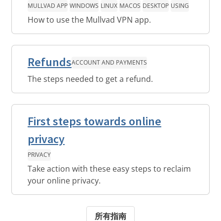
MULLVAD APP
WINDOWS
LINUX
MACOS
DESKTOP
USING
How to use the Mullvad VPN app.
Refunds
ACCOUNT AND PAYMENTS
The steps needed to get a refund.
First steps towards online
privacy
PRIVACY
Take action with these easy steps to reclaim
your online privacy.
所有指南