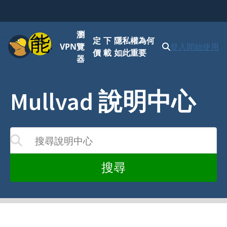
瀏
功能表
定
下
隱私權為何
VPN
覽
登入
開始使用
價
載
如此重要
器
Mullvad 說明中心
搜尋說明中心
您的輸入而更新
搜尋