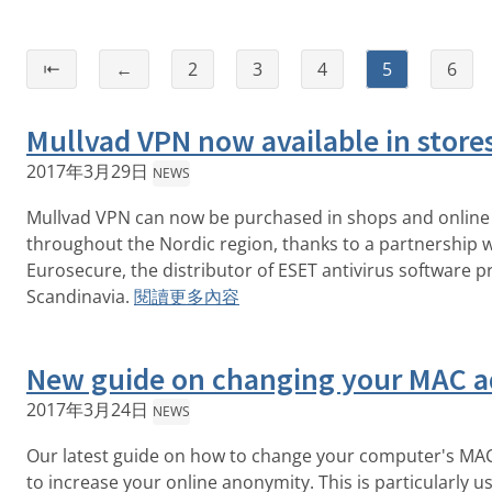
⇤
←
2
3
4
5
6
Mullvad VPN now available in store
2017年3月29日
NEWS
Mullvad VPN can now be purchased in shops and online
throughout the Nordic region, thanks to a partnership w
Eurosecure, the distributor of ESET antivirus software p
Scandinavia.
閱讀更多內容
New guide on changing your MAC a
2017年3月24日
NEWS
Our latest guide on how to change your computer's MA
to increase your online anonymity. This is particularly us