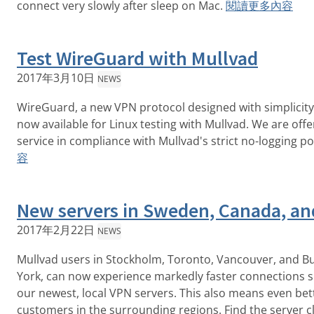
connect very slowly after sleep on Mac.
閱讀更多內容
Test WireGuard with Mullvad
2017年3月10日
NEWS
WireGuard, a new VPN protocol designed with simplicity 
now available for Linux testing with Mullvad. We are offe
service in compliance with Mullvad's strict no-logging po
容
New servers in Sweden, Canada, an
2017年2月22日
NEWS
Mullvad users in Stockholm, Toronto, Vancouver, and Bu
York, can now experience markedly faster connections 
our newest, local VPN servers. This also means even bett
customers in the surrounding regions. Find the server c