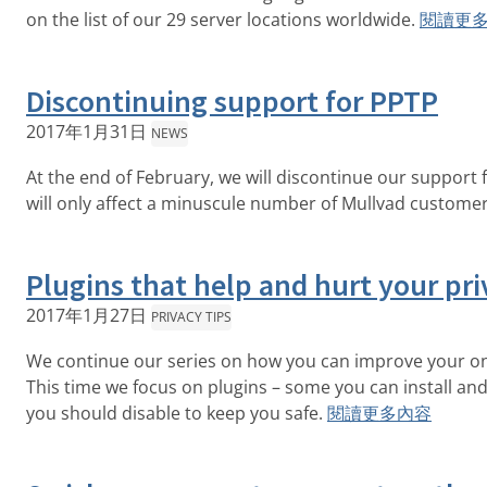
on the list of our 29 server locations worldwide.
閱讀更
Discontinuing support for PPTP
2017年1月31日
NEWS
At the end of February, we will discontinue our support 
will only affect a minuscule number of Mullvad customer
Plugins that help and hurt your pri
2017年1月27日
PRIVACY TIPS
We continue our series on how you can improve your onl
This time we focus on plugins – some you can install and
you should disable to keep you safe.
閱讀更多內容