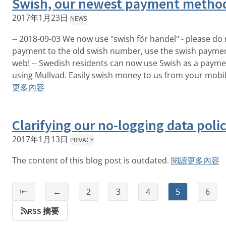
Swish, our newest payment metho
2017年1月23日
NEWS
-- 2018-09-03 We now use "swish för handel" - please do
payment to the old swish number, use the swish payme
web! -- Swedish residents can now use Swish as a paym
using Mullvad. Easily swish money to us from your mobil
更多內容
Clarifying our no-logging data poli
2017年1月13日
PRIVACY
The content of this blog post is outdated.
閱讀更多內容
⇤
←
2
3
4
5
6
RSS 摘要