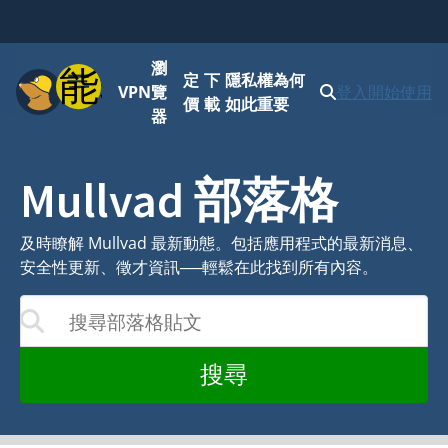
瀏
功能表
定
下
隱私權為何
VPN
覽
登入
開始使用
價
載
如此重要
器
Mullvad 部落格
及時瞭解 Mullvad 最新動態。包括應用程式的最新消息、
安全性更新、徵才資訊──輕鬆在此找到所有內容。
搜尋部落格貼文
您的輸入而更新
搜尋