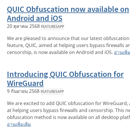
QUIC Obfuscation now available on
Android and iOS
20 ตุลาคม 2568
FEATURES
APP
We are pleased to announce that our latest obfuscation
feature, QUIC, aimed at helping users bypass firewalls a
censorship, is now available on Android and iOS.
อ่านเพิ่
Introducing QUIC Obfuscation for
WireGuard
9 กันยายน 2568
FEATURES
APP
We are excited to add QUIC obfuscation for WireGuard,
at helping users bypass firewalls and censorship. This n
obfuscation method is now available on all desktop plat
อ่านเพิ่มเติม