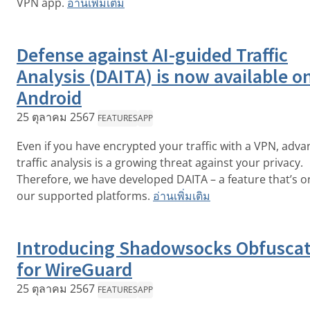
VPN app.
อ่านเพิ่มเติม
Defense against AI-guided Traffic
Analysis (DAITA) is now available o
Android
25 ตุลาคม 2567
FEATURES
APP
Even if you have encrypted your traffic with a VPN, adv
traffic analysis is a growing threat against your privacy.
Therefore, we have developed DAITA – a feature that’s on
our supported platforms.
อ่านเพิ่มเติม
Introducing Shadowsocks Obfusca
for WireGuard
25 ตุลาคม 2567
FEATURES
APP