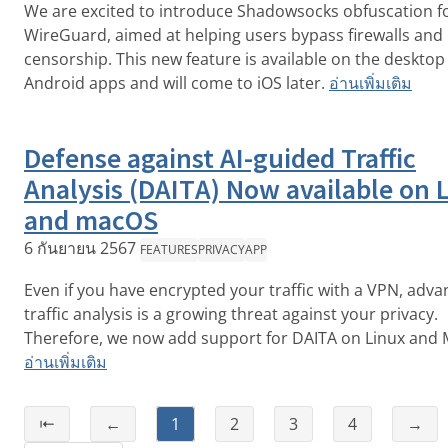
We are excited to introduce Shadowsocks obfuscation f
WireGuard, aimed at helping users bypass firewalls and
censorship. This new feature is available on the desktop
Android apps and will come to iOS later.
อ่านเพิ่มเติม
Defense against AI-guided Traffic
Analysis (DAITA) Now available on 
and macOS
6 กันยายน 2567
FEATURES
PRIVACY
APP
Even if you have encrypted your traffic with a VPN, adv
traffic analysis is a growing threat against your privacy.
Therefore, we now add support for DAITA on Linux and
อ่านเพิ่มเติม
⇤
←
1
2
3
4
→