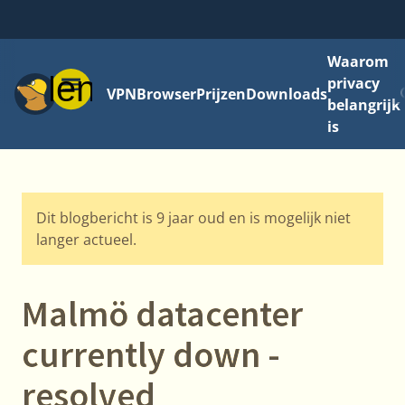
Waarom
Menu
privacy
VPN
Browser
Prijzen
Downloads
belangrijk
is
Dit blogbericht is 9 jaar oud en is mogelijk niet
langer actueel.
Malmö datacenter
currently down -
resolved