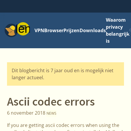
Waarom
Menu
privacy
VPN
Browser
Prijzen
Downloads
belangrijk
is
Dit blogbericht is 7 jaar oud en is mogelijk niet
langer actueel.
Ascii codec errors
6 november 2018
NEWS
If you are getting ascii codec errors when using the