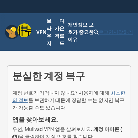
브
다
개인정보 보
메뉴
라
가
운
VPN
호가 중요한
로그인
시작하기
우
격
로
이유
저
드
분실한 계정 복구
계정 번호가 기억나지 않나요? 사용자에 대해
최소한
의 정보
를 보관하기 때문에 장담할 수는 없지만 복구
가 가능할 수도 있습니다.
앱을 찾아보세요.
우선, Mullvad VPN 앱을 살펴보세요.
계정 아이콘 (
)
을 클릭하여 계정 번호를 찾습니다.