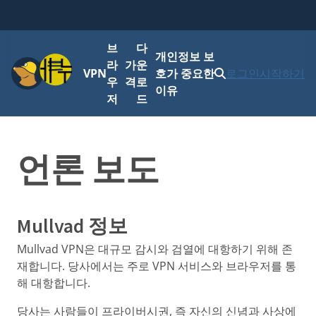
브
다
개인정보 보
메뉴
라
가
운
VPN
호가 중요한
로그인
시작하기
우
격
로
이유
저
드
언론 보도
Mullvad 정보
Mullvad VPN은 대규모 감시와 검열에 대항하기 위해 존
재합니다. 당사에서는 주로 VPN 서비스와 브라우저를 통
해 대항합니다.
당사는 사람들이 프라이버시권, 즉 자신의 신념과 사상에