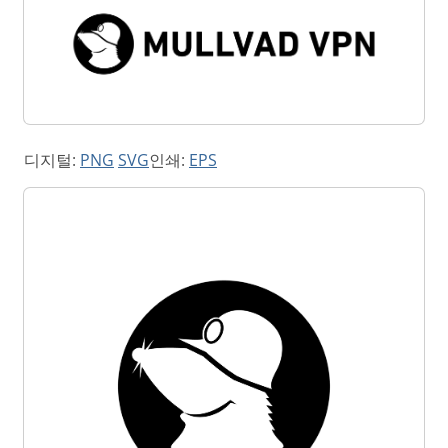
디지털:
PNG
SVG
인쇄:
EPS