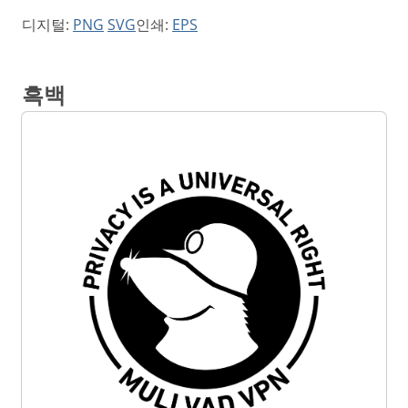
디지털:
PNG
SVG
인쇄:
EPS
흑백