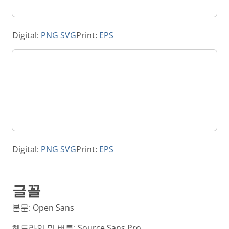
Digital:
PNG
SVG
Print:
EPS
Digital:
PNG
SVG
Print:
EPS
글꼴
본문: Open Sans
헤드라인 및 버튼: Source Sans Pro