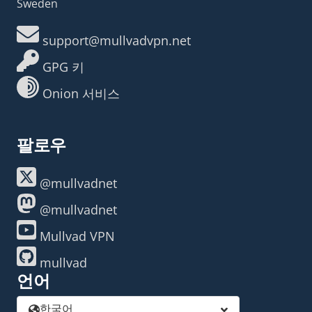
Sweden
support@mullvadvpn.net
GPG 키
Onion 서비스
팔로우
@mullvadnet
@mullvadnet
Mullvad VPN
mullvad
언어
한국어