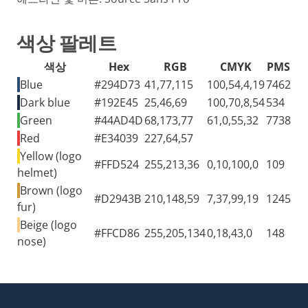
색상 팔레트
색상
Hex
RGB
CMYK
PMS
Blue
#294D73
41,77,115
100,54,4,19
7462
Dark blue
#192E45
25,46,69
100,70,8,54
534
Green
#44AD4D
68,173,77
61,0,55,32
7738
Red
#E34039
227,64,57
Yellow (logo
#FFD524
255,213,36
0,10,100,0
109
helmet)
Brown (logo
#D2943B
210,148,59
7,37,99,19
1245
fur)
Beige (logo
#FFCD86
255,205,134
0,18,43,0
148
nose)