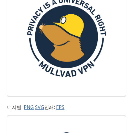
디지털:
PNG
SVG
인쇄:
EPS