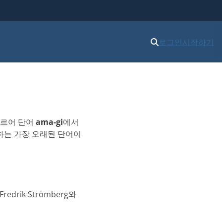
로그인
시작하기
메르어 단어
ama-gi
에서
뜻하는 가장 오래된 단어이
drik Strömberg와