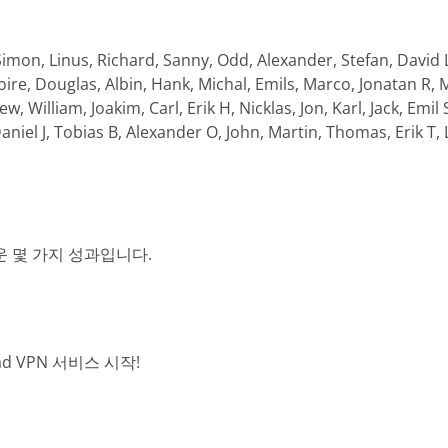
Simon, Linus, Richard, Sanny, Odd, Alexander, Stefan, David L
goire, Douglas, Albin, Hank, Michal, Emils, Marco, Jonatan R,
William, Joakim, Carl, Erik H, Nicklas, Jon, Karl, Jack, Emil S
Daniel J, Tobias B, Alexander O, John, Martin, Thomas, Erik T
 몇 가지 성과입니다.
vad VPN 서비스 시작!