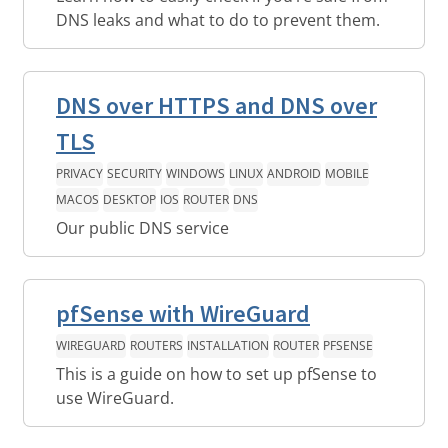
DNS leaks and what to do to prevent them.
DNS over HTTPS and DNS over
TLS
PRIVACY
SECURITY
WINDOWS
LINUX
ANDROID
MOBILE
MACOS
DESKTOP
IOS
ROUTER
DNS
Our public DNS service
pfSense with WireGuard
WIREGUARD
ROUTERS
INSTALLATION
ROUTER
PFSENSE
This is a guide on how to set up pfSense to
use WireGuard.