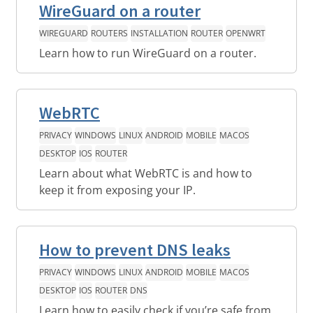
WireGuard on a router
WIREGUARD
ROUTERS
INSTALLATION
ROUTER
OPENWRT
Learn how to run WireGuard on a router.
WebRTC
PRIVACY
WINDOWS
LINUX
ANDROID
MOBILE
MACOS
DESKTOP
IOS
ROUTER
Learn about what WebRTC is and how to
keep it from exposing your IP.
How to prevent DNS leaks
PRIVACY
WINDOWS
LINUX
ANDROID
MOBILE
MACOS
DESKTOP
IOS
ROUTER
DNS
Learn how to easily check if you’re safe from