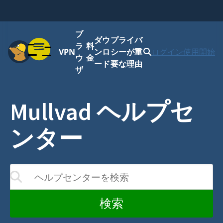
ブ
ダウ
プライバ
メニュー
ラ
料
VPN
ンロ
シーが重
ログイン
使用開始
ウ
金
ード
要な理由
ザ
Mullvad ヘルプセ
ンター
ヘルプセンターを検索
結果が更新されます
検索