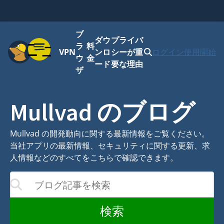
ブ
ダウ
プライバ
メニュー
ラ
料
VPN
ンロ
シーが重
ログイン
使用開始
ウ
金
ード
要な理由
ザ
Mullvad のブログ
Mullvad の開発動向に関する最新情報をご覧ください。
当社アプリの最新情報、セキュリティに関する更新、求
人情報などのすべてをこちらで確認できます。
ブログ記事を検索
結果が更新されます
検索