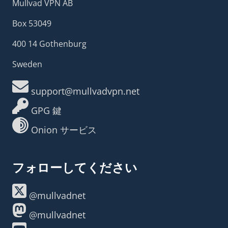
Mullvad VPN AB
Box 53049
400 14 Gothenburg
Sweden
support@mullvadvpn.net
GPG 鍵
Onion サービス
フォローしてください
@mullvadnet
@mullvadnet