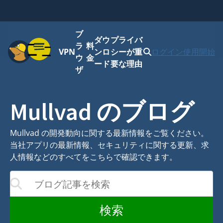
ブ
ダウ
プライバ
メニュー
ラ
料
VPN
ンロ
シーが重
ログイン
使用開始
ウ
金
ード
要な理由
ザ
Mullvad のブログ
Mullvad の開発動向に関する最新情報をご覧ください。
当社アプリの最新情報、セキュリティに関する更新、求
人情報などのすべてをこちらで確認できます。
ブログ記事を検索
結果が更新されます
検索