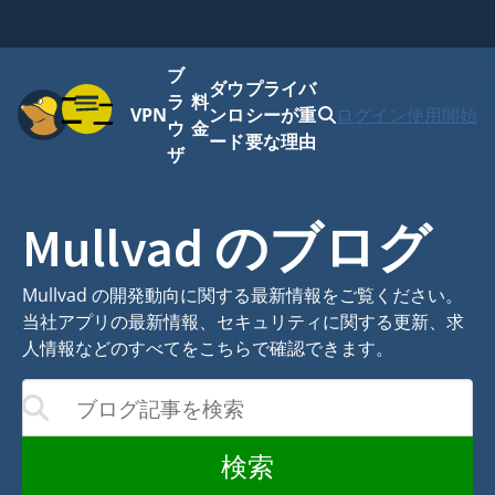
ブ
ダウ
プライバ
メニュー
ラ
料
VPN
ンロ
シーが重
ログイン
使用開始
ウ
金
ード
要な理由
ザ
Mullvad のブログ
Mullvad の開発動向に関する最新情報をご覧ください。
当社アプリの最新情報、セキュリティに関する更新、求
人情報などのすべてをこちらで確認できます。
ブログ記事を検索
結果が更新されます
検索