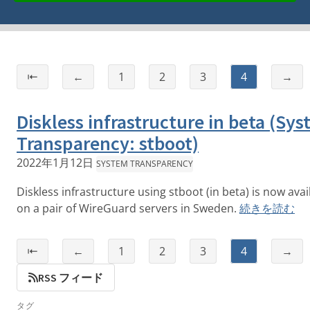
⇤
←
1
2
3
4
→
Diskless infrastructure in beta (Sy
Transparency: stboot)
2022年1月12日
SYSTEM TRANSPARENCY
Diskless infrastructure using stboot (in beta) is now avai
on a pair of WireGuard servers in Sweden.
続きを読む
⇤
←
1
2
3
4
→
RSS フィード
タグ