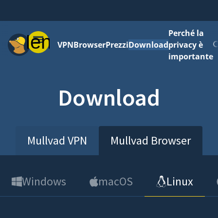
Perché la
Menu
VPN
Browser
Prezzi
Download
privacy è
importante
Download
Mullvad VPN
Mullvad Browser
Windows
macOS
Linux