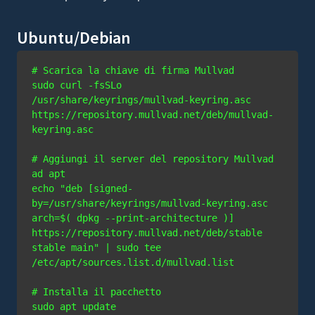
Ubuntu/Debian
# Scarica la chiave di firma Mullvad
sudo curl -fsSLo 
/usr/share/keyrings/mullvad-keyring.asc 
https://repository.mullvad.net/deb/mullvad-
keyring.asc

# Aggiungi il server del repository Mullvad 
ad apt
echo "deb [signed-
by=/usr/share/keyrings/mullvad-keyring.asc 
arch=$( dpkg --print-architecture )] 
https://repository.mullvad.net/deb/stable 
stable main" | sudo tee 
# Installa il pacchetto
sudo apt update
