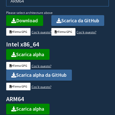
ARM64
Please select architecture above
Download
Scarica da GitHub
Firma GPG
Firma GPG
Cos'è questo?
Cos'è questo?
Intel x86_64
Scarica alpha
Firma GPG
Cos'è questo?
Scarica alpha da GitHub
Firma GPG
Cos'è questo?
ARM64
Scarica alpha