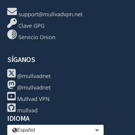
support@mullvadvpn.net
Clave GPG
Servicio Onion
SÍGANOS
@mullvadnet
@mullvadnet
Mullvad VPN
mullvad
IDIOMA
Español