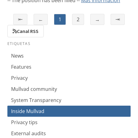
-- The position has been filled --
Más información
⇤
←
1
2
→
⇥
Canal RSS
ETIQUETAS
News
Features
Privacy
Mullvad community
System Transparency
Inside Mullvad
Privacy tips
External audits