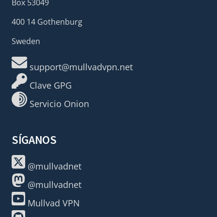
Box 53049
400 14 Gothenburg
Sweden
support@mullvadvpn.net
Clave GPG
Servicio Onion
SÍGANOS
@mullvadnet
@mullvadnet
Mullvad VPN