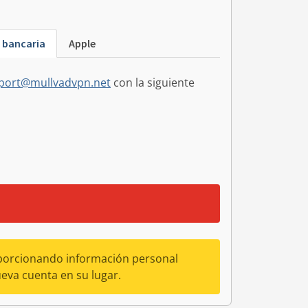
 bancaria
Apple
port@mullvadvpn.net
con la siguiente
oporcionando información personal
eva cuenta en su lugar.