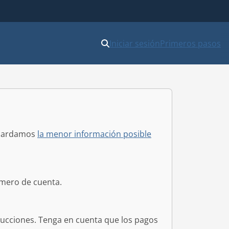
Iniciar sesión
Primeros pasos
guardamos
la menor información posible
mero de cuenta.
rucciones. Tenga en cuenta que los pagos