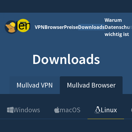
Warum
Menü
VPN
Browser
Preise
Downloads
Datenschut
wichtig ist
Downloads
Mullvad VPN
Mullvad Browser
Windows
macOS
Linux