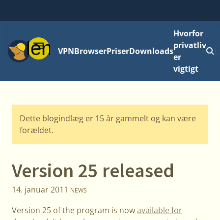
Hvorfor
Menu
privatliv
VPN
Browser
Priser
Downloads
L
er
vigtigt
Dette blogindlæg er 15 år gammelt og kan være
forældet.
Version 25 released
14. januar 2011
NEWS
Version 25 of the program is now
available for