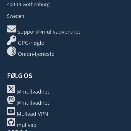
400 14 Gothenburg
Sweden
support@mullvadvpn.net
GPG-nøgle
Onion-tjeneste
FØLG OS
@mullvadnet
@mullvadnet
Mullvad VPN
mullvad