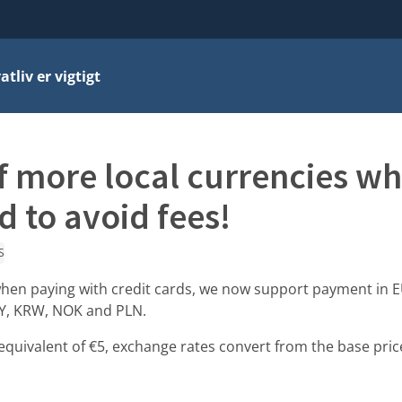
atliv er vigtigt
f more local currencies w
d to avoid fees!
S
 when paying with credit cards, we now support payment in 
PY, KRW, NOK and PLN.
 equivalent of €5, exchange rates convert from the base price