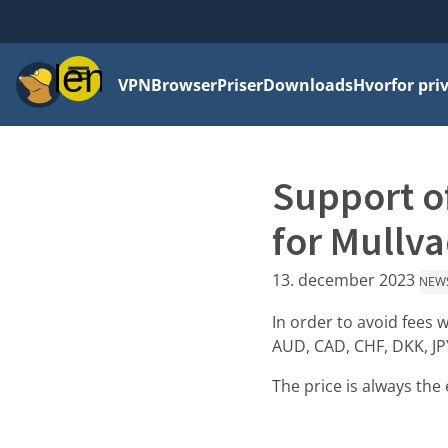
Menu
VPN
Browser
Priser
Downloads
Hvorfor priv
Support o
for Mullva
13. december 2023
NEW
In order to avoid fees
AUD, CAD, CHF, DKK, J
The price is always the