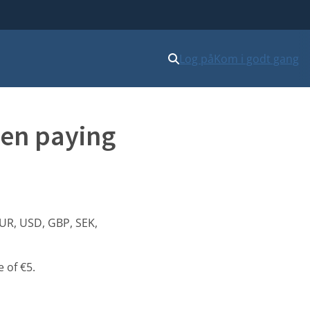
Log på
Kom i godt gang
hen paying
EUR, USD, GBP, SEK,
 of €5.