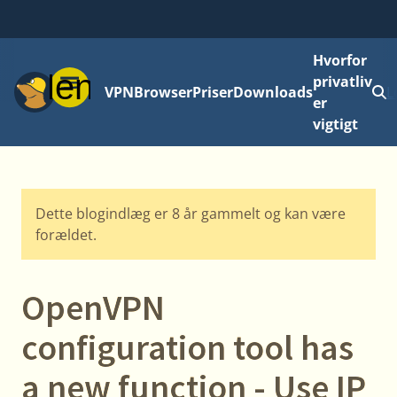
Hvorfor
Menu
privatliv
VPN
Browser
Priser
Downloads
L
er
vigtigt
Dette blogindlæg er 8 år gammelt og kan være
forældet.
OpenVPN
configuration tool has
a new function - Use IP