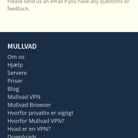
Please send us an email if you have any questions or
feedback.
MULLVAD
Om os
Hjælp
Servere
Priser
Blog
Mullvad VPN
Mullvad Browser
Hvorfor privatliv er vigtigt
Hvorfor Mullvad VPN?
Hvad er en VPN?
Downloads