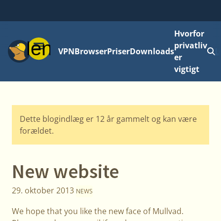
Hvorfor
Menu
privatliv
VPN
Browser
Priser
Downloads
L
er
vigtigt
Dette blogindlæg er 12 år gammelt og kan være
forældet.
New website
29. oktober 2013
NEWS
We hope that you like the new face of Mullvad.