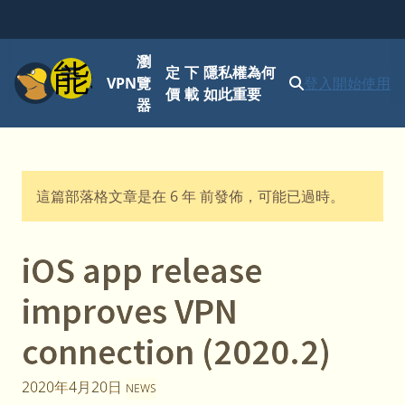
瀏
功能表
定
下
隱私權為何
VPN
覽
登入
開始使用
價
載
如此重要
器
這篇部落格文章是在 6 年 前發佈，可能已過時。
iOS app release
improves VPN
connection (2020.2)
2020年4月20日
NEWS