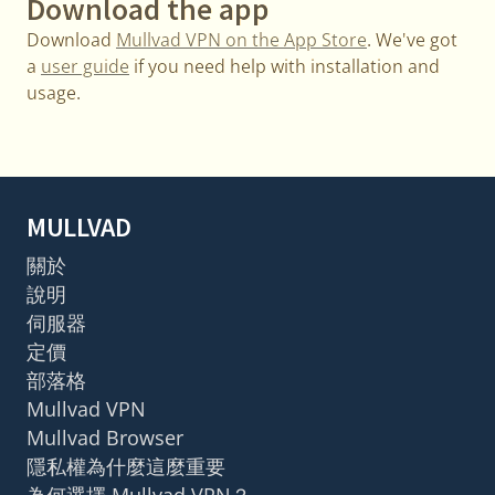
Download the app
Download
Mullvad VPN on the App Store
. We've got
a
user guide
if you need help with installation and
usage.
MULLVAD
關於
說明
伺服器
定價
部落格
Mullvad VPN
Mullvad Browser
隱私權為什麼這麼重要
為何選擇 Mullvad VPN？