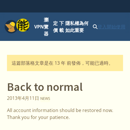
瀏
功能表
定
下
隱私權為何
VPN
覽
登入
開始使用
價
載
如此重要
器
這篇部落格文章是在 13 年 前發佈，可能已過時。
Back to normal
2013年4月11日
NEWS
All account information should be restored now.
Thank you for your patience.