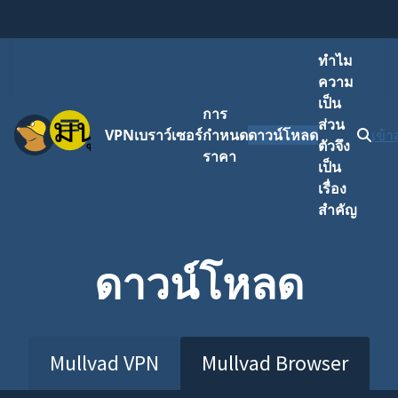
ทำไม
ความ
เป็น
การ
เมนู
ส่วน
VPN
เบราว์เซอร์
กำหนด
ดาวน์โหลด
เข้า
ตัวจึง
ราคา
เป็น
เรื่อง
สำคัญ
ดาวน์โหลด
Mullvad VPN
Mullvad Browser