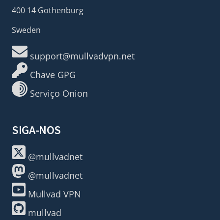
400 14 Gothenburg
Sweden
support@mullvadvpn.net
Chave GPG
Serviço Onion
SIGA-NOS
@mullvadnet
@mullvadnet
Mullvad VPN
mullvad