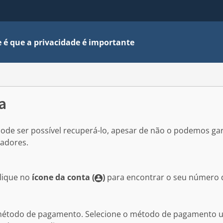
 é que a privacidade é importante
a
ode ser possível recuperá-lo, apesar de não o podemos g
zadores.
lique no
ícone da conta (
)
para encontrar o seu número 
étodo de pagamento. Selecione o método de pagamento util