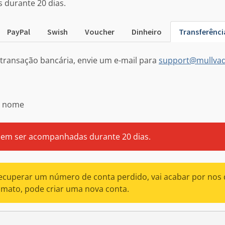
durante 20 dias.
PayPal
Swish
Voucher
Dinheiro
Transferênci
ransação bancária, envie um e-mail para
support@mullvad
u nome
dem ser acompanhadas durante 20 dias.
recuperar um número de conta perdido, vai acabar por nos
nimato, pode criar uma nova conta.