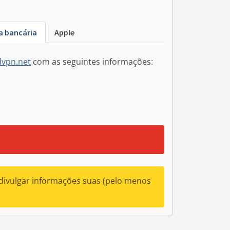
a bancária
Apple
vpn.net
com as seguintes informações:
 divulgar informações suas (pelo menos