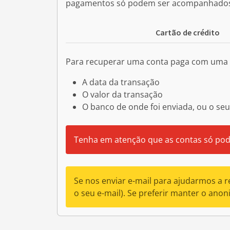
pagamentos só podem ser acompanhados 
Cartão de crédito
Para recuperar uma conta paga com uma t
A data da transação
O valor da transação
O banco de onde foi enviada, ou o se
Tenha em atenção que as contas só po
Se nos enviar e-mail para ajudarmos a 
o seu e-mail). Se preferir manter o ano