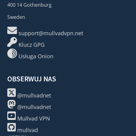
400 14 Gothenburg
Sweden
support@mullvadvpn.net
Klucz GPG
Usługa Onion
OBSERWUJ NAS
@mullvadnet
@mullvadnet
Mullvad VPN
mullvad