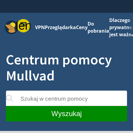
Dlaczego
Menu
Do
VPN
Przeglądarka
Ceny
prywatno
pobrania
jest ważn
Centrum pomocy
Mullvad
Szukaj w centrum pomocy
wane w miarę wprowadzania
Wyszukaj