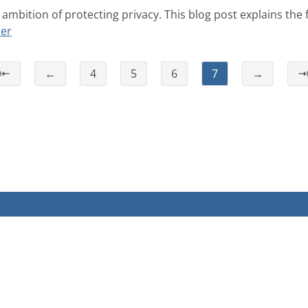
ambition of protecting privacy. This blog post explains the
er
⇤
←
4
5
6
7
→