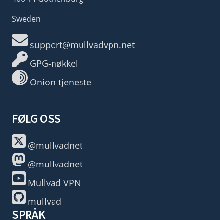
Sweden
support@mullvadvpn.net
GPG-nøkkel
Onion-tjeneste
FØLG OSS
@mullvadnet
@mullvadnet
Mullvad VPN
mullvad
SPRÅK