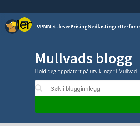
Meny
VPN
Nettleser
Prising
Nedlastinger
Derfor e
Mullvads blogg
Hold deg oppdatert på utviklinger i Mullvad.
Søk i blogginnlegg
ne oppdateres mens du skriver