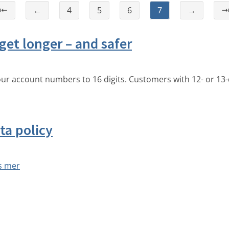
⇤
←
4
5
6
7
→
et longer – and safer
 our account numbers to 16 digits. Customers with 12- or 13
ta policy
s mer