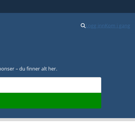
Logg inn
Kom i gang
onser – du finner alt her.