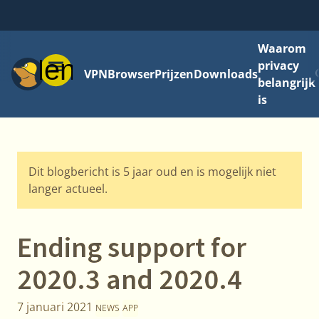
Waarom
Menu
privacy
VPN
Browser
Prijzen
Downloads
belangrijk
is
Dit blogbericht is 5 jaar oud en is mogelijk niet
langer actueel.
Ending support for
2020.3 and 2020.4
7 januari 2021
NEWS
APP