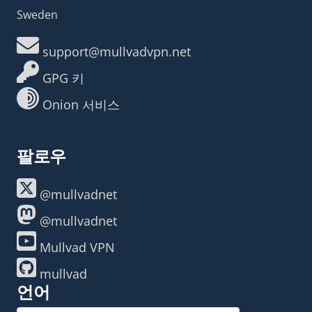
Sweden
support@mullvadvpn.net
GPG 키
Onion 서비스
팔로우
@mullvadnet
@mullvadnet
Mullvad VPN
mullvad
언어