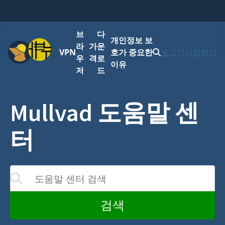
브
다
개인정보 보
메뉴
라
가
운
VPN
호가 중요한
로그인
시작하기
우
격
로
이유
저
드
Mullvad 도움말 센
터
도움말 센터 검색
가 업데이트됩니다
검색