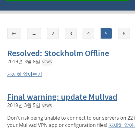
⇤
←
2
3
4
5
6
Resolved: Stockholm Offline
2019년 3월 8일
NEWS
자세히 알아보기
Final warning: update Mullvad
2019년 3월 5일
NEWS
Don't risk being unable to connect to our servers on 2
your Mullvad VPN app or configuration files!
자세히 알아