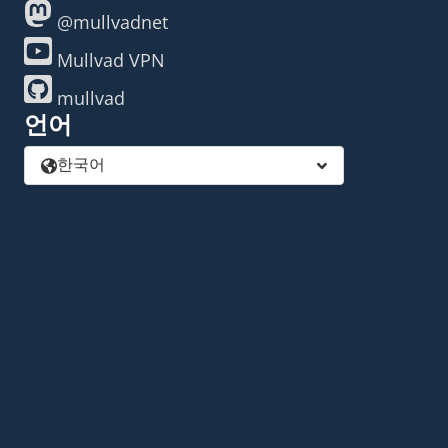
@mullvadnet
Mullvad VPN
mullvad
언어
한국어