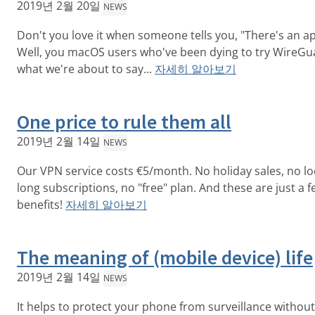
2019년 2월 20일
NEWS
Don't you love it when someone tells you, "There's an ap
Well, you macOS users who've been dying to try WireGu
what we're about to say...
자세히 알아보기
One price to rule them all
2019년 2월 14일
NEWS
Our VPN service costs €5/month. No holiday sales, no lo
long subscriptions, no "free" plan. And these are just a f
benefits!
자세히 알아보기
The meaning of (mobile device) life
2019년 2월 14일
NEWS
It helps to protect your phone from surveillance without