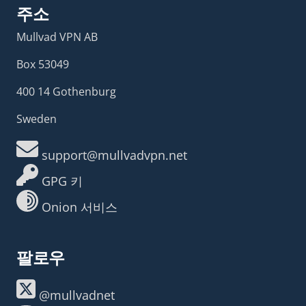
주소
Mullvad VPN AB
Box 53049
400 14 Gothenburg
Sweden
support@mullvadvpn.net
GPG 키
Onion 서비스
팔로우
@mullvadnet