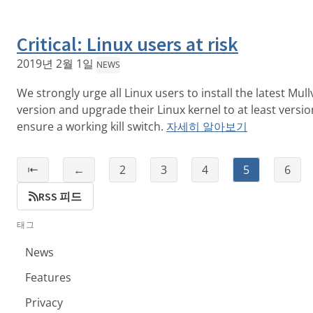
Critical: Linux users at risk
2019년 2월 1일
NEWS
We strongly urge all Linux users to install the latest Mu
version and upgrade their Linux kernel to at least versio
ensure a working kill switch.
자세히 알아보기
⇤
←
2
3
4
5
6
RSS 피드
태그
News
Features
Privacy