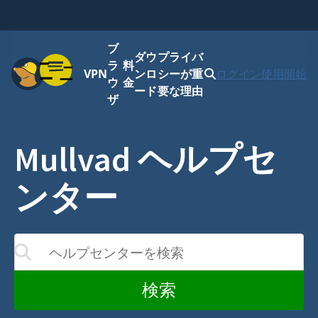
ブ
ダウ
プライバ
メニュー
ラ
料
VPN
ンロ
シーが重
ログイン
使用開始
ウ
金
ード
要な理由
ザ
Mullvad ヘルプセ
ンター
ヘルプセンターを検索
結果が更新されます
検索