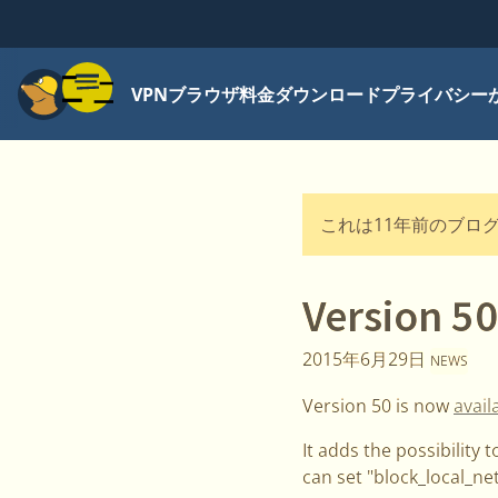
メニュー
VPN
ブラウザ
料金
ダウンロード
プライバシー
これは11年前のブロ
Version 50
2015年6月29日
NEWS
Version 50 is now
avail
It adds the possibility 
can set "block_local_ne