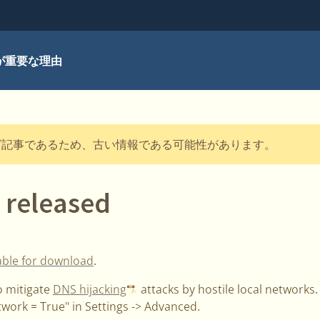
が重要な理由
グ記事であるため、古い情報である可能性があります。
 released
able for download
.
to mitigate
DNS hijacking
attacks by hostile local networks. 
twork = True" in Settings -> Advanced.