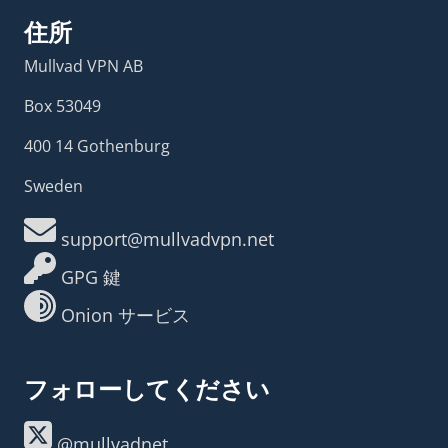
住所
Mullvad VPN AB
Box 53049
400 14 Gothenburg
Sweden
support@mullvadvpn.net
GPG 鍵
Onion サービス
フォローしてください
@mullvadnet