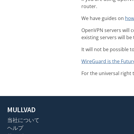
router.
We have guides on
how
OpenVPN servers will 
existing servers will be
It will not be possibl
WireGuard is the Futur
For the universal right 
MULLVAD
当社について
ヘルプ