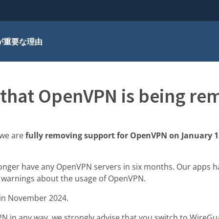
が重要な理由
that OpenVPN is being re
 we are
fully removing support for OpenVPN on January 1
longer have any OpenVPN servers in six months. Our apps h
h warnings about the usage of OpenVPN.
in November 2024.
N in any way, we strongly advise that you switch to WireGu