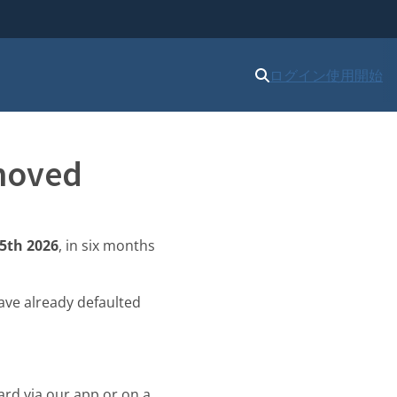
ログイン
使用開始
moved
5th 2026
, in six months
ave already defaulted
ard via our app or on a