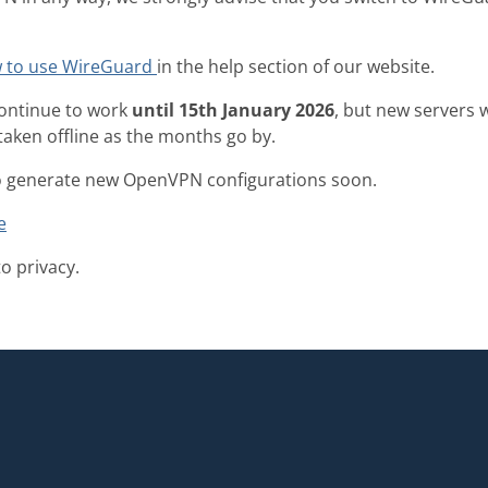
 to use WireGuard
in the help section of our website.
continue to work
until 15th January 2026
, but new servers 
 taken offline as the months go by.
e to generate new OpenVPN configurations soon.
e
to privacy.