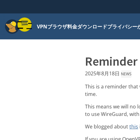
メニュー
VPN
ブラウザ
料金
ダウンロード
プライバシー
Reminder 
2025年8月18日
NEWS
This is a reminder that
time.
This means we will no 
to use WireGuard, wit
We blogged about
this
If you are using OpenVP