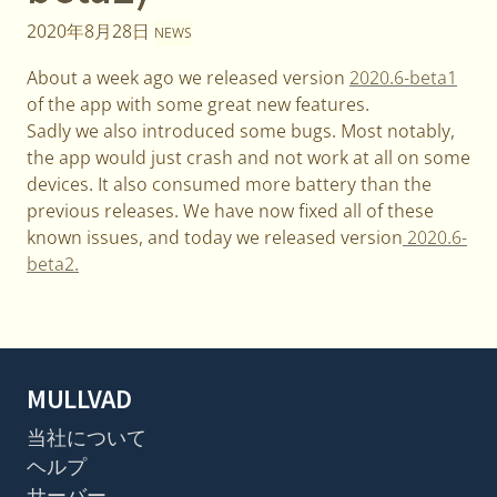
2020年8月28日
NEWS
About a week ago we released version
2020.6-beta1
of the app with some great new features.
Sadly we also introduced some bugs. Most notably,
the app would just crash and not work at all on some
devices. It also consumed more battery than the
previous releases. We have now fixed all of these
known issues, and today we released version
2020.6-
beta2.
MULLVAD
当社について
ヘルプ
サーバー