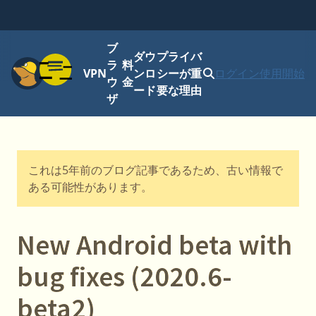
ブ
ダウ
プライバ
メニュー
ラ
料
VPN
ンロ
シーが重
ログイン
使用開始
ウ
金
ード
要な理由
ザ
これは5年前のブログ記事であるため、古い情報で
ある可能性があります。
New Android beta with
bug fixes (2020.6-
beta2)