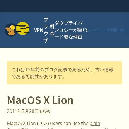
ブ
ダウ
プライバ
メニュー
ラ
料
VPN
ンロ
シーが重
ログイン
使用開始
ウ
金
ード
要な理由
ザ
これは15年前のブログ記事であるため、古い情報
である可能性があります。
MacOS X Lion
2011年7月28日
NEWS
MacOS X Lion (10.7) users can use the
plain