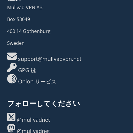
Mullvad VPN AB
Box 53049
400 14 Gothenburg
Sweden
support@mullvadvpn.net
GPG 鍵
Onion サービス
フォローしてください
@mullvadnet
@mullvadnet