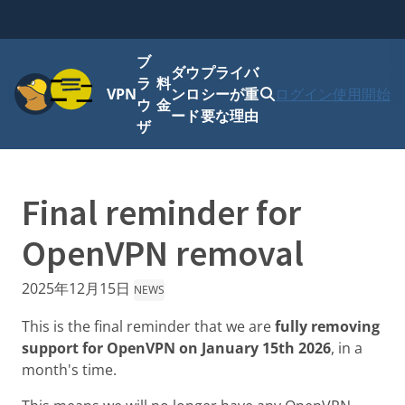
ブ
ダウ
プライバ
メニュー
ラ
料
VPN
ンロ
シーが重
ログイン
使用開始
ウ
金
ード
要な理由
ザ
Final reminder for
OpenVPN removal
2025年12月15日
NEWS
This is the final reminder that we are
fully removing
support for OpenVPN on January 15th 2026
, in a
month's time.